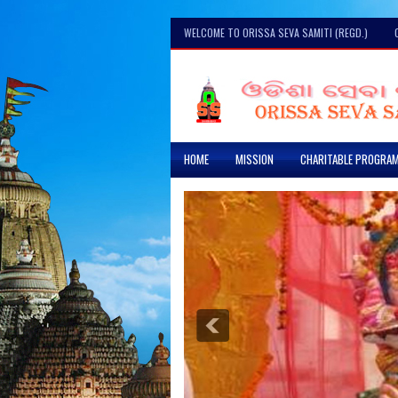
WELCOME TO ORISSA SEVA SAMITI (REGD.)
HOME
MISSION
CHARITABLE PROGRA