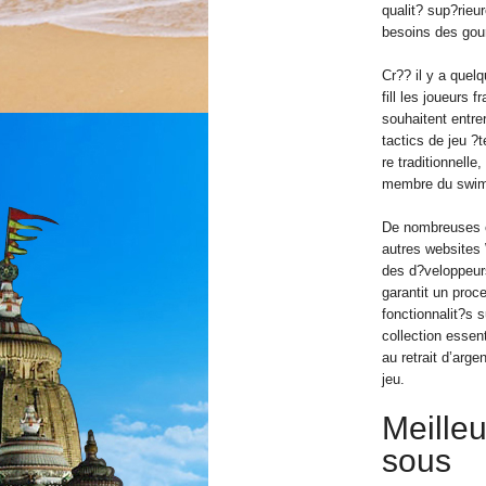
qualit? sup?rieur
besoins des gour
Cr?? il y a quel
fill les joueurs 
souhaitent entr
tactics de jeu ?
re traditionnell
membre du swimm
De nombreuses ca
autres websites 
des d?veloppeurs
garantit un pro
fonctionnalit?s 
collection essent
au retrait d’arg
jeu.
Meilleu
sous