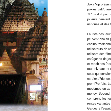
Joka Vip pr?sent
pokies vid?o aux
?t? produit par 
joueurs peuvent 
ristiques et des
La liste des jeu
peuvent choisir 
casino tradition
utilisateurs de 
utilisant des fil
cat?gories de je
et machines ? so
tous niveaux et 
sous qui convie
es d’exp?rience,
premi?re fois. L
modernes en as w
money, Second St
comprend les jeu
rentes variantes
Gardez ? l’espri