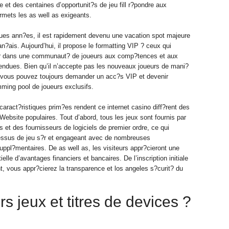
e et des centaines d’opportunit?s de jeu fill r?pondre aux
mets les as well as exigeants.
ques ann?es, il est rapidement devenu une vacation spot majeure
fran?ais. Aujourd’hui, il propose le formatting VIP ? ceux qui
er dans une communaut? de joueurs aux comp?tences et aux
tendues. Bien qu’il n’accepte pas les nouveaux joueurs de mani?
e, vous pouvez toujours demander un acc?s VIP et devenir
ing pool de joueurs exclusifs.
ract?ristiques prim?es rendent ce internet casino diff?rent des
Website populaires. Tout d’abord, tous les jeux sont fournis par
 et des fournisseurs de logiciels de premier ordre, ce qui
cessus de jeu s?r et engageant avec de nombreuses
suppl?mentaires. De as well as, les visiteurs appr?cieront une
ielle d’avantages financiers et bancaires. De l’inscription initiale
ent, vous appr?cierez la transparence et los angeles s?curit? du
rs jeux et titres de devices ?