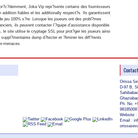
r?c?demment, Joka Vip repr?sente certains des fournisseurs
in addition fiables et les additionally respect?s. Ils garantissent
de jeu 100% s?re. Lorsque les joueurs ont des probl?mes
anciers, ils peuvent contacter l’?quipe d’assistance disponible
 le site utilise le cryptage SSL pour prot?ger les joueurs ainsi
uppl?mentaires dump d?tecter et ?liminer les diff?rents
ber-menaces.
Contac
Orissa Se
D-97 B, S
Sahibaba
Ghaziabad
Ph. No. +
98185008
Website :
Email : i
orissase