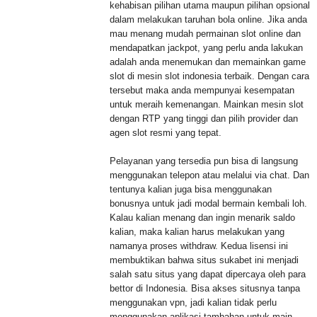
kehabisan pilihan utama maupun pilihan opsional
dalam melakukan taruhan bola online. Jika anda
mau menang mudah permainan slot online dan
mendapatkan jackpot, yang perlu anda lakukan
adalah anda menemukan dan memainkan game
slot di mesin slot indonesia terbaik. Dengan cara
tersebut maka anda mempunyai kesempatan
untuk meraih kemenangan. Mainkan mesin slot
dengan RTP yang tinggi dan pilih provider dan
agen slot resmi yang tepat.
Pelayanan yang tersedia pun bisa di langsung
menggunakan telepon atau melalui via chat. Dan
tentunya kalian juga bisa menggunakan
bonusnya untuk jadi modal bermain kembali loh.
Kalau kalian menang dan ingin menarik saldo
kalian, maka kalian harus melakukan yang
namanya proses withdraw. Kedua lisensi ini
membuktikan bahwa situs sukabet ini menjadi
salah satu situs yang dapat dipercaya oleh para
bettor di Indonesia. Bisa akses situsnya tanpa
menggunakan vpn, jadi kalian tidak perlu
menggunakan aplikasi tambahan untuk main