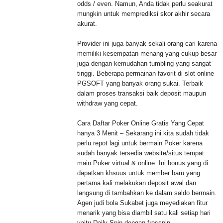
odds / even. Namun, Anda tidak perlu seakurat
mungkin untuk memprediksi skor akhir secara
akurat.
Provider ini juga banyak sekali orang cari karena
memiliki kesempatan menang yang cukup besar
juga dengan kemudahan tumbling yang sangat
tinggi. Beberapa permainan favorit di slot online
PGSOFT yang banyak orang sukai. Terbaik
dalam proses transaksi baik deposit maupun
withdraw yang cepat.
Cara Daftar Poker Online Gratis Yang Cepat
hanya 3 Menit – Sekarang ini kita sudah tidak
perlu repot lagi untuk bermain Poker karena
sudah banyak tersedia website/situs tempat
main Poker virtual & online. Ini bonus yang di
dapatkan khsuus untuk member baru yang
pertama kali melakukan deposit awal dan
langsung di tambahkan ke dalam saldo bermain.
Agen judi bola Sukabet juga meyediakan fitur
menarik yang bisa diambil satu kali setiap hari
yaitu Daily Spin dengan fresspin.