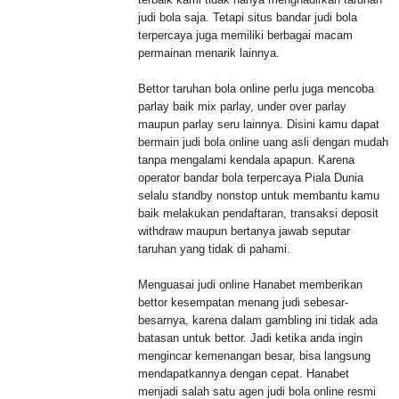
judi bola saja. Tetapi situs bandar judi bola
terpercaya juga memiliki berbagai macam
permainan menarik lainnya.
Bettor taruhan bola online perlu juga mencoba
parlay baik mix parlay, under over parlay
maupun parlay seru lainnya. Disini kamu dapat
bermain judi bola online uang asli dengan mudah
tanpa mengalami kendala apapun. Karena
operator bandar bola terpercaya Piala Dunia
selalu standby nonstop untuk membantu kamu
baik melakukan pendaftaran, transaksi deposit
withdraw maupun bertanya jawab seputar
taruhan yang tidak di pahami.
Menguasai judi online Hanabet memberikan
bettor kesempatan menang judi sebesar-
besarnya, karena dalam gambling ini tidak ada
batasan untuk bettor. Jadi ketika anda ingin
mengincar kemenangan besar, bisa langsung
mendapatkannya dengan cepat. Hanabet
menjadi salah satu agen judi bola online resmi