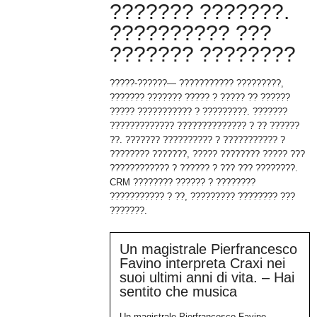
??????? ???????.
?????????? ???
??????? ????????
?????-??????— ??????????? ?????????,
??????? ??????? ????? ? ????? ?? ??????
????? ??????????? ? ?????????. ???????
????????????? ?????????????? ? ?? ??????
??. ??????? ?????????? ? ??????????? ?
???????? ???????, ????? ???????? ????? ???
???????????? ? ?????? ? ??? ??? ????????.
CRM ???????? ?????? ? ????????
??????????? ? ??, ????????? ???????? ???
???????.
Un magistrale Pierfrancesco
Favino interpreta Craxi nei
suoi ultimi anni di vita. – Hai
sentito che musica
Un magistrale Pierfrancesco Favino