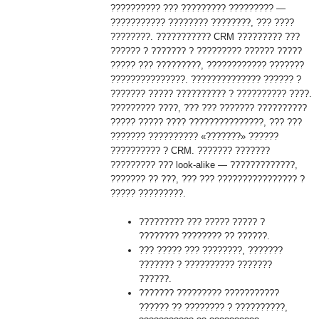
?????????? ??? ????????? ????????? —
??????????? ???????? ????????, ??? ????
????????. ??????????? CRM ????????? ???
?????? ? ??????? ? ????????? ?????? ?????
????? ??? ?????????, ???????????? ???????
???????????????. ?????????????? ?????? ?
??????? ????? ?????????? ? ?????????? ????.
????????? ????, ??? ??? ??????? ??????????
????? ????? ???? ???????????????, ??? ???
??????? ?????????? «???????» ??????
?????????? ? CRM. ??????? ???????
????????? ??? look-alike — ?????????????,
??????? ?? ???, ??? ??? ???????????????? ?
????? ?????????.
????????? ??? ????? ????? ?
???????? ???????? ?? ??????.
??? ????? ??? ????????, ???????
??????? ? ?????????? ???????
??????.
??????? ????????? ???????????
?????? ?? ???????? ? ??????????,