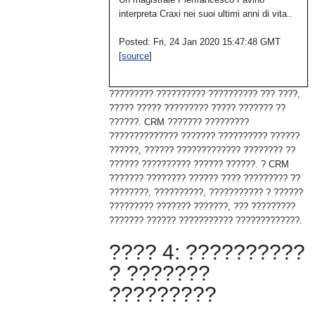
interpreta Craxi nei suoi ultimi anni di vita..
Posted: Fri, 24 Jan 2020 15:47:48 GMT
[
source
]
????????? ?????????? ?????????? ??? ????,
????? ????? ????????? ????? ??????? ??
??????. CRM ??????? ?????????
?????????????? ??????? ?????????? ??????
??????, ?????? ????????????? ???????? ??
?????? ?????????? ?????? ??????. ? CRM
??????? ???????? ?????? ???? ????????? ??
????????, ??????????, ??????????? ? ??????
????????? ??????? ???????, ??? ?????????
??????? ?????? ??????????? ?????????????.
???? 4: ??????????
? ???????
?????????