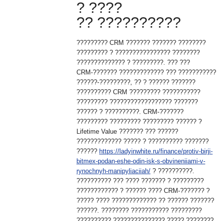
? ????
?? ??????????
????????? CRM ??????? ??????? ????????
????????? ? ???????????????? ????????
?????????????? ? ?????????. ??? ???
CRM-??????? ????????????? ??? ???????????
??????-?????????, ?? ? ?????? ???????
?????????? CRM ????????? ???????????
????????? ?????????????????? ???????
?????? ? ??????????. CRM-???????
????????? ????????? ????????? ?????? ?
Lifetime Value ??????? ??? ??????
????????????? ????? ? ?????????? ???????
??????
https://ladyinwhite.ru/finance/protiv-birji-
bitmex-podan-eshe-odin-isk-s-obvineniiami-v-
rynochnyh-manipyliaciiah/
? ??????????.
?????????? ??? ???? ??????? ? ?????????
???????????? ? ?????? ???? CRM-??????? ?
????? ???? ????????????? ?? ?????? ???????
??????. ???????? ??????????? ?????????
?????????? ??????????????? ????? ????????