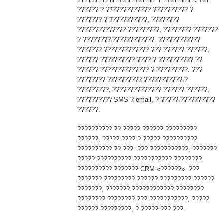
?????? ? ????????????? ?????????? ?
??????? ? ???????????, ????????
?????????????? ?????????, ???????? ???????
? ???????? ????????????. ????????????
??????? ????????????? ??? ?????? ??????,
?????? ?????????? ???? ? ?????????? ??
?????? ?????????????? ? ?????????. ???
???????? ?????????? ??????????? ?
?????????, ?????????????? ?????? ??????,
?????????? SMS ? email, ? ????? ??????????
??????.
?????????? ?? ????? ?????? ?????????
??????, ????? ???? ? ????? ??????????
?????????? ?? ???. ??? ???????????, ???????
????? ?????????? ??????????? ????????,
?????????? ??????? CRM «??????». ???
??????? ????????? ?????? ????????? ??????
???????, ??????? ???????????? ????????
???????? ???????? ??? ???????????, ?????
?????? ?????????, ? ????? ??? ???.