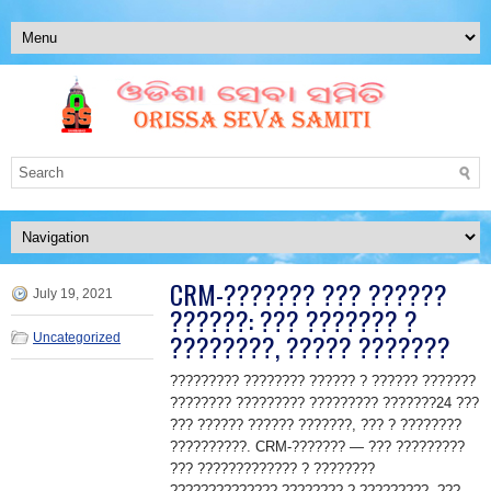
CRM-??????? ??? ??????
July 19, 2021
??????: ??? ??????? ?
????????, ????? ???????
Uncategorized
????????? ???????? ?????? ? ?????? ???????
???????? ????????? ????????? ???????24 ???
??? ?????? ?????? ???????, ??? ? ????????
??????????. CRM-??????? — ??? ?????????
??? ????????????? ? ????????
?????????????? ???????? ? ?????????. ???