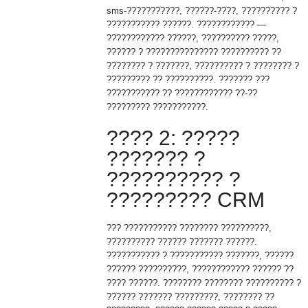
sms-???????????, ??????-????, ?????????? ?
??????????? ??????. ???????????? —
???????????? ??????, ?????????? ?????,
?????? ? ??????????????? ?????????? ??
???????? ? ???????, ?????????? ? ???????? ?
????????? ?? ??????????. ??????? ???
??????????? ?? ???????????? ??-??
????????? ???????????.
???? 2: ?????
??????? ?
?????????? ?
????????? CRM
??? ??????????? ???????? ??????????,
?????????? ?????? ??????? ??????.
??????????? ? ??????????? ???????, ??????
?????? ??????????, ???????????? ?????? ??
???? ??????. ???????? ???????? ?????????? ?
?????? ??????? ?????????, ???????? ??