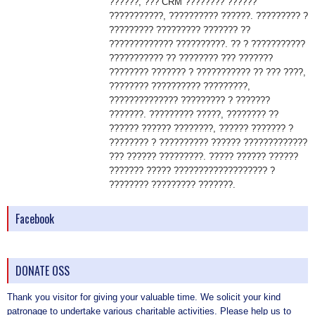
??????, ??? CRM ???????? ??????
???????????, ?????????? ??????. ????????? ?
????????? ????????? ??????? ??
????????????? ??????????. ?? ? ???????????
??????????? ?? ???????? ??? ???????
???????? ??????? ? ??????????? ?? ??? ????,
???????? ?????????? ?????????,
?????????????? ????????? ? ???????
???????. ????????? ?????, ???????? ??
?????? ?????? ????????, ?????? ??????? ?
???????? ? ?????????? ?????? ?????????????
??? ?????? ?????????. ????? ?????? ??????
??????? ????? ??????????????????? ?
???????? ????????? ???????.
Facebook
DONATE OSS
Thank you visitor for giving your valuable time. We solicit your kind
patronage to undertake various charitable activities. Please help us to