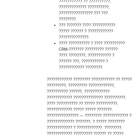
??????????? ?? ??????????,
????????????? ??????????,
???????????????? ??? ???
????????.
??? ??????? ???? ???????????
????? ?????? ? ????????????
??????????????.
???? ?????????? ? ???? ??????????
CRM-??????? ????????? ??????
???? ????????, ??????????? ?
?????? ???, ??????????? ?
???????????? ????????.
???????????? ???????? ??????????? ?? ?????
?????????, ????????? ????????????,
?????????? ??????, ????????????
???????????? ?????????????? ??????????.
???? ?????????? ?? ????? ??????????,
???????????? ????? ????? ???????.
??????????????? — ???????? ???????????? ?
????????????? ???????, ? ????? ????????
???????????? ? ????????????. ????????,
???????????? ????????? ?????? ?? ?????,