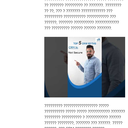
?? ??????? ????????? ?? ???????. ????????
?? ??, ??? ? ??????? ???????????? ???
????????? ??????????? ??????????? ???
??????, ??????? ?????????? ????????????
??? ????????? ?????? ?????? ???????.
????????? ????????????????? ?????
?????????? ????? ????? ??????????? ???????
???????? ?????????? ? ??????????? ??????
?????? ????????, ??????? ??? ??????. ?????