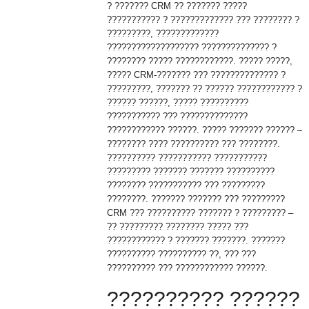
? ??????? CRM ?? ??????? ?????
??????????? ? ????????????? ??? ???????? ?
?????????, ?????????????
??????????????????? ?????????????? ?
???????? ????? ????????????. ????? ?????,
????? CRM-??????? ??? ?????????????? ?
?????????, ??????? ?? ?????? ???????????? ?
?????? ??????, ????? ??????????
??????????? ??? ??????????????
???????????? ??????. ????? ??????? ?????? –
???????? ???? ?????????? ??? ????????.
?????????? ??????????? ???????????
????????? ??????? ??????? ??????????
???????? ??????????? ??? ?????????
????????. ??????? ??????? ??? ?????????
CRM ??? ?????????? ??????? ? ????????? –
?? ????????? ???????? ????? ???
???????????? ? ??????? ???????. ???????
?????????? ?????????? ??, ??? ???
?????????? ??? ???????????? ??????.
?????????? ??????