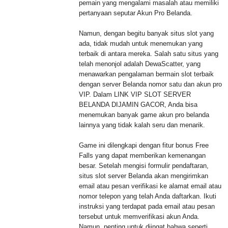
pemain yang mengalami masalah atau memiliki
pertanyaan seputar Akun Pro Belanda.
Namun, dengan begitu banyak situs slot yang
ada, tidak mudah untuk menemukan yang
terbaik di antara mereka. Salah satu situs yang
telah menonjol adalah DewaScatter, yang
menawarkan pengalaman bermain slot terbaik
dengan server Belanda nomor satu dan akun pro
VIP. Dalam LINK VIP SLOT SERVER
BELANDA DIJAMIN GACOR, Anda bisa
menemukan banyak game akun pro belanda
lainnya yang tidak kalah seru dan menarik.
Game ini dilengkapi dengan fitur bonus Free
Falls yang dapat memberikan kemenangan
besar. Setelah mengisi formulir pendaftaran,
situs slot server Belanda akan mengirimkan
email atau pesan verifikasi ke alamat email atau
nomor telepon yang telah Anda daftarkan. Ikuti
instruksi yang terdapat pada email atau pesan
tersebut untuk memverifikasi akun Anda.
Namun, penting untuk diingat bahwa seperti