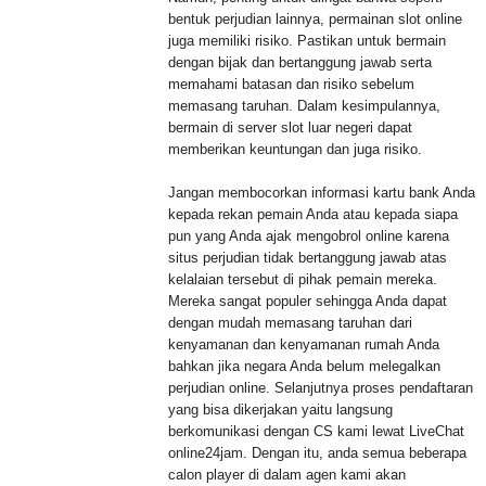
bentuk perjudian lainnya, permainan slot online
juga memiliki risiko. Pastikan untuk bermain
dengan bijak dan bertanggung jawab serta
memahami batasan dan risiko sebelum
memasang taruhan. Dalam kesimpulannya,
bermain di server slot luar negeri dapat
memberikan keuntungan dan juga risiko.
Jangan membocorkan informasi kartu bank Anda
kepada rekan pemain Anda atau kepada siapa
pun yang Anda ajak mengobrol online karena
situs perjudian tidak bertanggung jawab atas
kelalaian tersebut di pihak pemain mereka.
Mereka sangat populer sehingga Anda dapat
dengan mudah memasang taruhan dari
kenyamanan dan kenyamanan rumah Anda
bahkan jika negara Anda belum melegalkan
perjudian online. Selanjutnya proses pendaftaran
yang bisa dikerjakan yaitu langsung
berkomunikasi dengan CS kami lewat LiveChat
online24jam. Dengan itu, anda semua beberapa
calon player di dalam agen kami akan