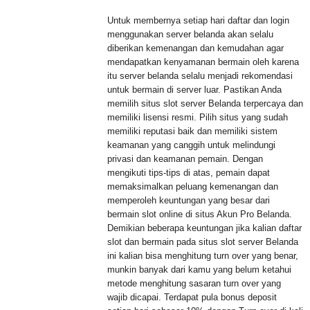
Untuk membernya setiap hari daftar dan login
menggunakan server belanda akan selalu
diberikan kemenangan dan kemudahan agar
mendapatkan kenyamanan bermain oleh karena
itu server belanda selalu menjadi rekomendasi
untuk bermain di server luar. Pastikan Anda
memilih situs slot server Belanda terpercaya dan
memiliki lisensi resmi. Pilih situs yang sudah
memiliki reputasi baik dan memiliki sistem
keamanan yang canggih untuk melindungi
privasi dan keamanan pemain. Dengan
mengikuti tips-tips di atas, pemain dapat
memaksimalkan peluang kemenangan dan
memperoleh keuntungan yang besar dari
bermain slot online di situs Akun Pro Belanda.
Demikian beberapa keuntungan jika kalian daftar
slot dan bermain pada situs slot server Belanda
ini kalian bisa menghitung turn over yang benar,
munkin banyak dari kamu yang belum ketahui
metode menghitung sasaran turn over yang
wajib dicapai. Terdapat pula bonus deposit