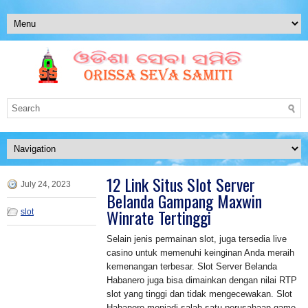
12 Link Situs Slot Server
July 24, 2023
Belanda Gampang Maxwin
Winrate Tertinggi
slot
Selain jenis permainan slot, juga tersedia live
casino untuk memenuhi keinginan Anda meraih
kemenangan terbesar. Slot Server Belanda
Habanero juga bisa dimainkan dengan nilai RTP
slot yang tinggi dan tidak mengecewakan. Slot
Habanero menjadi salah satu perusahaan game