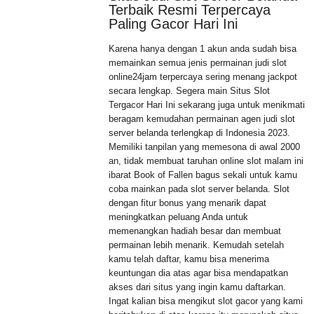
Terbaik Resmi Terpercaya
Paling Gacor Hari Ini
Karena hanya dengan 1 akun anda sudah bisa
memainkan semua jenis permainan judi slot
online24jam terpercaya sering menang jackpot
secara lengkap. Segera main Situs Slot
Tergacor Hari Ini sekarang juga untuk menikmati
beragam kemudahan permainan agen judi slot
server belanda terlengkap di Indonesia 2023.
Memiliki tanpilan yang memesona di awal 2000
an, tidak membuat taruhan online slot malam ini
ibarat Book of Fallen bagus sekali untuk kamu
coba mainkan pada slot server belanda. Slot
dengan fitur bonus yang menarik dapat
meningkatkan peluang Anda untuk
memenangkan hadiah besar dan membuat
permainan lebih menarik. Kemudah setelah
kamu telah daftar, kamu bisa menerima
keuntungan dia atas agar bisa mendapatkan
akses dari situs yang ingin kamu daftarkan.
Ingat kalian bisa mengikut slot gacor yang kami