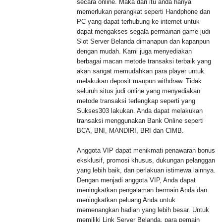
secara online. Maka dari itu anda hanya
memerlukan perangkat seperti Handphone dan
PC yang dapat terhubung ke internet untuk
dapat mengakses segala permainan game judi
Slot Server Belanda dimanapun dan kapanpun
dengan mudah. Kami juga menyediakan
berbagai macan metode transaksi terbaik yang
akan sangat memudahkan para player untuk
melakukan deposit maupun withdraw. Tidak
seluruh situs judi online yang menyediakan
metode transaksi terlengkap seperti yang
Sukses303 lakukan. Anda dapat melakukan
transaksi menggunakan Bank Online seperti
BCA, BNI, MANDIRI, BRI dan CIMB.
Anggota VIP dapat menikmati penawaran bonus
eksklusif, promosi khusus, dukungan pelanggan
yang lebih baik, dan perlakuan istimewa lainnya.
Dengan menjadi anggota VIP, Anda dapat
meningkatkan pengalaman bermain Anda dan
meningkatkan peluang Anda untuk
memenangkan hadiah yang lebih besar. Untuk
memiliki Link Server Belanda, para pemain