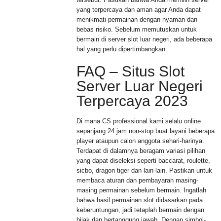
yang terpercaya dan aman agar Anda dapat
menikmati permainan dengan nyaman dan
bebas risiko. Sebelum memutuskan untuk
bermain di server slot luar negeri, ada beberapa
hal yang perlu dipertimbangkan.
FAQ – Situs Slot
Server Luar Negeri
Terpercaya 2023
Di mana CS professional kami selalu online
sepanjang 24 jam non-stop buat layani beberapa
player ataupun calon anggota sehari-harinya.
Terdapat di dalamnya beragam variasi pilihan
yang dapat diseleksi seperti baccarat, roulette,
sicbo, dragon tiger dan lain-lain. Pastikan untuk
membaca aturan dan pembayaran masing-
masing permainan sebelum bermain. Ingatlah
bahwa hasil permainan slot didasarkan pada
keberuntungan, jadi tetaplah bermain dengan
bijak dan bertanggung jawab. Dengan simbol-