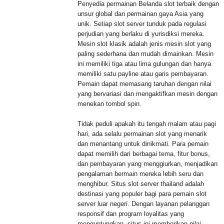
Penyedia permainan Belanda slot terbaik dengan
unsur global dan permainan gaya Asia yang
unik. Setiap slot server tunduk pada regulasi
perjudian yang berlaku di yurisdiksi mereka.
Mesin slot klasik adalah jenis mesin slot yang
paling sederhana dan mudah dimainkan. Mesin
ini memiliki tiga atau lima gulungan dan hanya
memiliki satu payline atau garis pembayaran.
Pemain dapat memasang taruhan dengan nilai
yang bervariasi dan mengaktifkan mesin dengan
menekan tombol spin.
Tidak peduli apakah itu tengah malam atau pagi
hari, ada selalu permainan slot yang menarik
dan menantang untuk dinikmati. Para pemain
dapat memilih dari berbagai tema, fitur bonus,
dan pembayaran yang menggiurkan, menjadikan
pengalaman bermain mereka lebih seru dan
menghibur. Situs slot server thailand adalah
destinasi yang populer bagi para pemain slot
server luar negeri. Dengan layanan pelanggan
responsif dan program loyalitas yang
menguntungkan, situs ini memberikan nilai