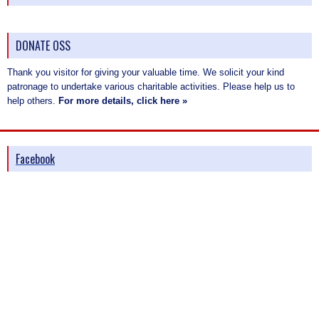
DONATE OSS
Thank you visitor for giving your valuable time. We solicit your kind
patronage to undertake various charitable activities. Please help us to
help others.
For more details, click here »
Facebook