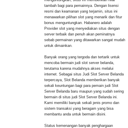
tambah bagi para pemainnya. Dengan lisensi
resmi dan keamanan yang terjamin, situs ini
menawarkan pilihan slot yang menarik dan fitur
bonus menguntungkan. Habanero adalah
Provider slot yang menyediakan situs dengan
server terbaik dan penuh akan peminatnya
sebab permainan yang ditawarkan sangat mudah
untuk dimainkan.
Banyak orang yang tergoda dan tertarik untuk
mencoba bermain judi slot server belanda,
terutama karena mudahnya akses melalui
internet. Sebagai situs Judi Slot Server Belanda
terpercaya, Slot Belanda memberikan banyak
sekali keuntungan bagi para pemain judi Slot
Server Belanda baru maupun yang sudah sering
bermain di situs judi Slot Server Belanda ini.
Kami memiliki banyak sekali jenis promo dan
sistem transaksi yang beragam yang bisa
membantu anda untuk bermain disini.
Status kemenangan banyak penghargaan