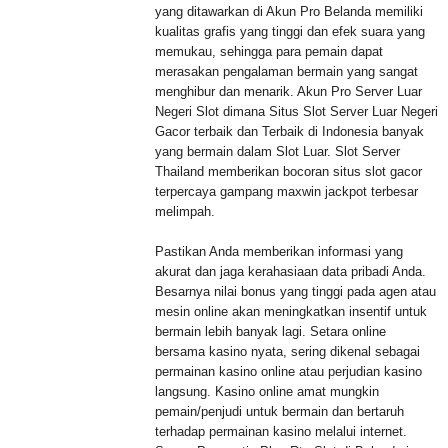
yang ditawarkan di Akun Pro Belanda memiliki
kualitas grafis yang tinggi dan efek suara yang
memukau, sehingga para pemain dapat
merasakan pengalaman bermain yang sangat
menghibur dan menarik. Akun Pro Server Luar
Negeri Slot dimana Situs Slot Server Luar Negeri
Gacor terbaik dan Terbaik di Indonesia banyak
yang bermain dalam Slot Luar. Slot Server
Thailand memberikan bocoran situs slot gacor
terpercaya gampang maxwin jackpot terbesar
melimpah.
Pastikan Anda memberikan informasi yang
akurat dan jaga kerahasiaan data pribadi Anda.
Besarnya nilai bonus yang tinggi pada agen atau
mesin online akan meningkatkan insentif untuk
bermain lebih banyak lagi. Setara online
bersama kasino nyata, sering dikenal sebagai
permainan kasino online atau perjudian kasino
langsung. Kasino online amat mungkin
pemain/penjudi untuk bermain dan bertaruh
terhadap permainan kasino melalui internet.